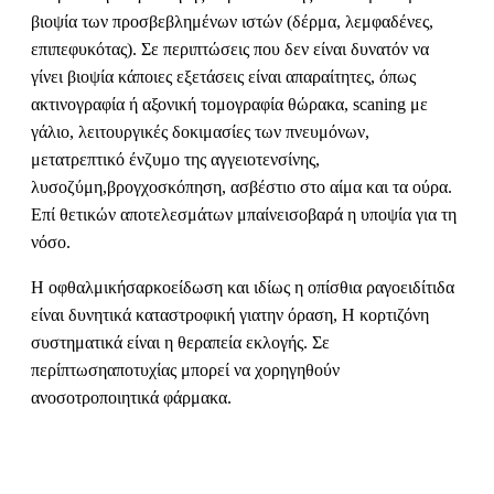
βιοψία των προσβεβλημένων ιστών (δέρμα, λεμφαδένες,
επιπεφυκότας). Σε περιπτώσεις που δεν είναι δυνατόν να
γίνει βιοψία κάποιες εξετάσεις είναι απαραίτητες, όπως
ακτινογραφία ή αξονική τομογραφία θώρακα, scaning με
γάλιο, λειτουργικές δοκιμασίες των πνευμόνων,
μετατρεπτικό ένζυμο της αγγειοτενσίνης,
λυσοζύμη,βρογχοσκόπηση, ασβέστιο στο αίμα και τα ούρα.
Επί θετικών αποτελεσμάτων μπαίνεισοβαρά η υποψία για τη
νόσο.
Η οφθαλμικήσαρκοείδωση και ιδίως η οπίσθια ραγοειδίτιδα
είναι δυνητικά καταστροφική γιατην όραση, Η κορτιζόνη
συστηματικά είναι η θεραπεία εκλογής. Σε
περίπτωσηαποτυχίας μπορεί να χορηγηθούν
ανοσοτροποιητικά φάρμακα.